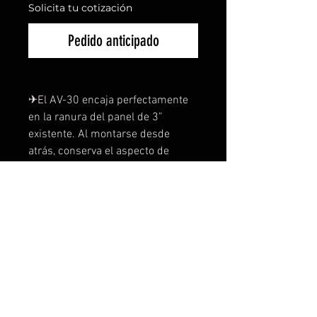
Solicita tu cotización
Pedido anticipado
✈︎El AV-30 encaja perfectamente 
en la ranura del panel de 3” 
existente. Al montarse desde 
atrás, conserva el aspecto de 
“esfera redonda” y elimina la 
necesidad de cortar o reemplazar 
el panel.
Funciones:
✈︎ Funcionalidad 14 en 1. 