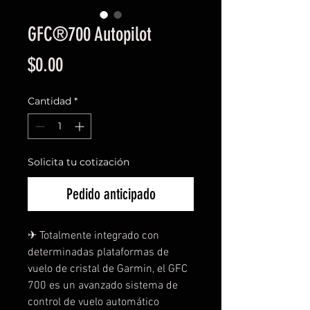
GFC®700 Autopilot
Precio
$0.00
Cantidad
*
Solicita tu cotización
Pedido anticipado
✈︎ Totalmente integrado con 
determinadas plataformas de 
vuelo de cristal de Garmin, el GFC 
700 es un avanzado sistema de 
control de vuelo automático 