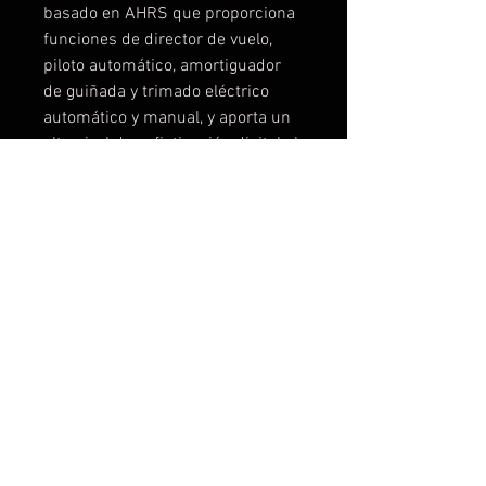
basado en AHRS que proporciona 
funciones de director de vuelo, 
piloto automático, amortiguador 
de guiñada y trimado eléctrico 
automático y manual, y aporta un 
alto nivel de sofisticación digital al 
control de vuelo. Diseñado desde 
sus inicios para volar en aviones 
de turbina, e incorporando las 
características de rendimiento y 
seguridad de alto nivel que se 
encuentran en esta clase de 
aviones, la arquitectura escalable 
del GFC 700 permite a Garmin 
ofrecer automatización de vuelo, 
precisión y valor excepcionales en 
un amplio espectro de aviones.