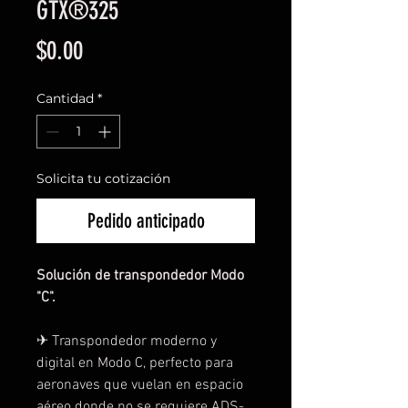
GTX®325
Precio
$0.00
Cantidad
*
Solicita tu cotización
Pedido anticipado
Solución de transpondedor Modo 
"C".
✈︎ Transpondedor moderno y 
digital en Modo C, perfecto para 
aeronaves que vuelan en espacio 
aéreo donde no se requiere ADS-