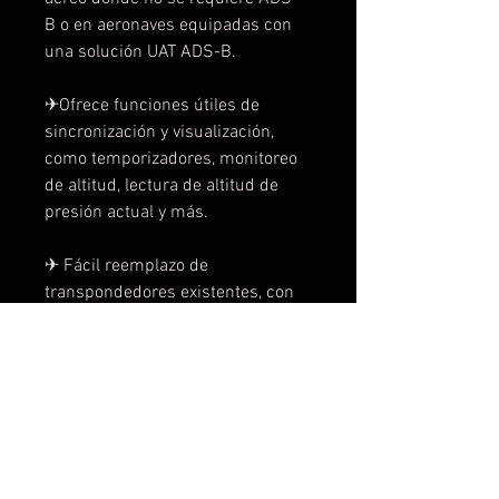
B o en aeronaves equipadas con 
una solución UAT ADS-B.
✈︎Ofrece funciones útiles de 
sincronización y visualización, 
como temporizadores, monitoreo 
de altitud, lectura de altitud de 
presión actual y más.
✈︎ Fácil reemplazo de 
transpondedores existentes, con 
factor de forma común de 1,65” 
de altura.
✈︎  El codificador de altitud 
Garmin opcional simplifica la 
instalación, ahorra espacio y 
reduce los posibles gastos de 