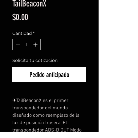
TailBeaconX
Precio
$0.00
Cantidad
*
Solicita tu cotización
Pedido anticipado
✈︎TailBeaconX es el primer 
transpondedor del mundo 
diseñado como reemplazo de la 
luz de posición trasera. El 
transpondedor ADS-B OUT Modo 
S de 1090MHz satisface los 